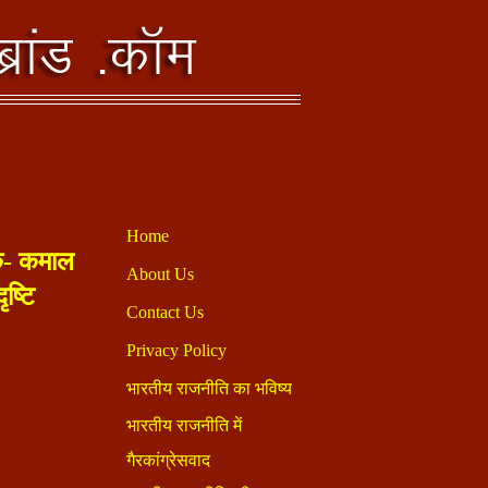
क- कमाल
ष्टि