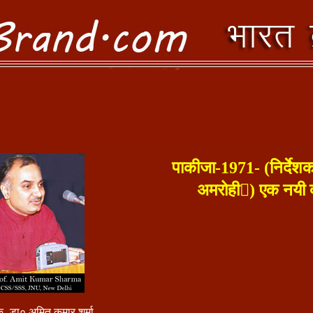
पाकीजा-1971- (निर्देश
अमरोही) एक नयी दृ
 -डा० अमित कुमार शर्मा